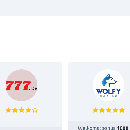
Welkomstbonus
1000