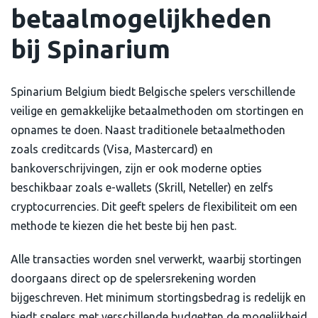
betaalmogelijkheden
bij Spinarium
Spinarium Belgium biedt Belgische spelers verschillende
veilige en gemakkelijke betaalmethoden om stortingen en
opnames te doen. Naast traditionele betaalmethoden
zoals creditcards (Visa, Mastercard) en
bankoverschrijvingen, zijn er ook moderne opties
beschikbaar zoals e-wallets (Skrill, Neteller) en zelfs
cryptocurrencies. Dit geeft spelers de flexibiliteit om een
methode te kiezen die het beste bij hen past.
Alle transacties worden snel verwerkt, waarbij stortingen
doorgaans direct op de spelersrekening worden
bijgeschreven. Het minimum stortingsbedrag is redelijk en
biedt spelers met verschillende budgetten de mogelijkheid