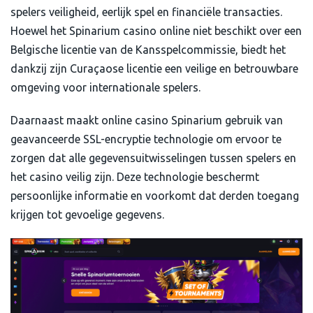
spelers veiligheid, eerlijk spel en financiële transacties.
Hoewel het Spinarium casino online niet beschikt over een
Belgische licentie van de Kansspelcommissie, biedt het
dankzij zijn Curaçaose licentie een veilige en betrouwbare
omgeving voor internationale spelers.
Daarnaast maakt online casino Spinarium gebruik van
geavanceerde SSL-encryptie technologie om ervoor te
zorgen dat alle gegevensuitwisselingen tussen spelers en
het casino veilig zijn. Deze technologie beschermt
persoonlijke informatie en voorkomt dat derden toegang
krijgen tot gevoelige gegevens.