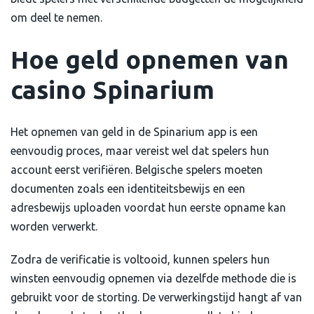
om deel te nemen.
Hoe geld opnemen van
casino Spinarium
Het opnemen van geld in de Spinarium app is een
eenvoudig proces, maar vereist wel dat spelers hun
account eerst verifiëren. Belgische spelers moeten
documenten zoals een identiteitsbewijs en een
adresbewijs uploaden voordat hun eerste opname kan
worden verwerkt.
Zodra de verificatie is voltooid, kunnen spelers hun
winsten eenvoudig opnemen via dezelfde methode die is
gebruikt voor de storting. De verwerkingstijd hangt af van