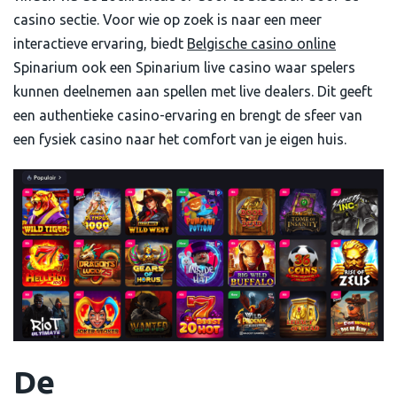
casino sectie. Voor wie op zoek is naar een meer
interactieve ervaring, biedt
Belgische casino online
Spinarium ook een Spinarium live casino waar spelers
kunnen deelnemen aan spellen met live dealers. Dit geeft
een authentieke casino-ervaring en brengt de sfeer van
een fysiek casino naar het comfort van je eigen huis.
De