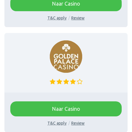
Naar Casino
T&C apply
Review
Naar Casino
T&C apply
Review