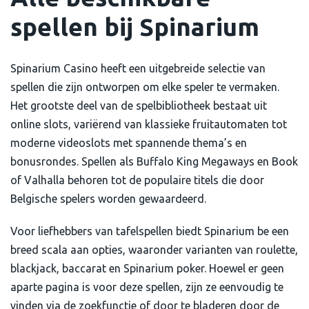
spellen bij Spinarium
Spinarium Casino heeft een uitgebreide selectie van
spellen die zijn ontworpen om elke speler te vermaken.
Het grootste deel van de spelbibliotheek bestaat uit
online slots, variërend van klassieke fruitautomaten tot
moderne videoslots met spannende thema’s en
bonusrondes. Spellen als Buffalo King Megaways en Book
of Valhalla behoren tot de populaire titels die door
Belgische spelers worden gewaardeerd.
Voor liefhebbers van tafelspellen biedt Spinarium be een
breed scala aan opties, waaronder varianten van roulette,
blackjack, baccarat en Spinarium poker. Hoewel er geen
aparte pagina is voor deze spellen, zijn ze eenvoudig te
vinden via de zoekfunctie of door te bladeren door de